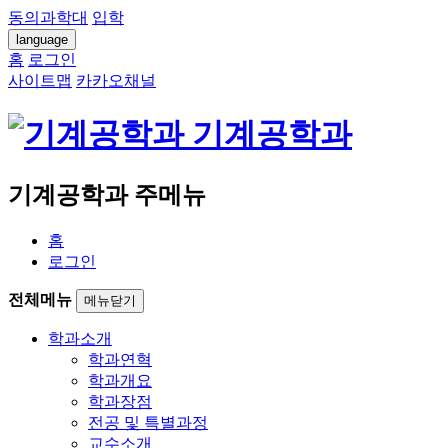
동의과학대
입학
language
홈
로그인
사이트맵
카카오채널
기계공학과
기계공학과 주메뉴
홈
로그인
전체메뉴
메뉴닫기
학과소개
학과연혁
학과개요
학과장점
전공 및 특별과정
교수소개