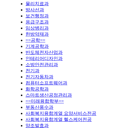
물리치료과
방사선과
보건행정과
응급구조과
임상병리과
한방약재과
==공학==
기계공학과
반도체전자산업과
인테리어디자인과
소방안전관리과
전기과
전기자동차과
컴퓨터소프트웨어과
화학공학과
스마트생산공정관리과
==미래융합학부==
부동산풍수과
사회복지융합계열 요양서비스전공
사회복지융합계열 헬스케어전공
양조발효과