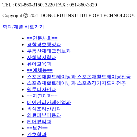
TEL : 051-860-3150, 3220
FAX : 051-860-3329
Copyright ⓒ 2021 DONG-EUI INSTITUTE OF TECHNOLOGY.
학과/계열 바로가기
==인문사회==
경찰경호행정과
부동산재태크정보과
사회복지학과
유아교육과
==예체능==
스포츠재활트레이닝과 스포츠재활트레이닝전공
스포츠재활트레이닝과 스포츠경기지도자전공
웹툰디자인과
==자연과학==
베이커리카페산업과
외식조리산업과
의료피부미용과
헤어뷰티과
==보건==
간호학과