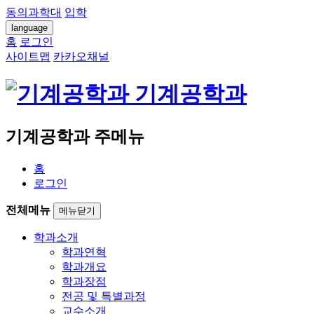
동의과학대
입학
language
홈
로그인
사이트맵
카카오채널
기계공학과
기계공학과 주메뉴
홈
로그인
전체메뉴
메뉴닫기
학과소개
학과연혁
학과개요
학과장점
전공 및 특별과정
교수소개