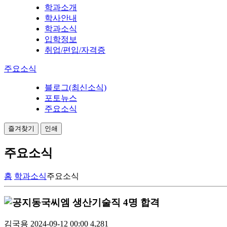
학과소개
학사안내
학과소식
입학정보
취업/편입/자격증
주요소식
블로그(최신소식)
포토뉴스
주요소식
즐겨찾기
인쇄
주요소식
홈
학과소식
주요소식
동국씨엠 생산기술직 4명 합격
김국용
2024-09-12 00:00
4,281