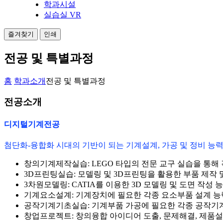
학과시설
실습실 VR
즐겨찾기
인쇄
전공 및 특별과정
홈
학과소개
전공 및 특별과정
전공소개
디지털기계전공
첨단화-융합화 시대의 기반이 되는 기계설계, 가공 및 정비 능력
창의기계제작실습: LEGO 타입의 전문 교구 실습을 통해
3D프린팅실습: 모델링 및 3D프린팅을 활용한 부품 제작 
3차원모델링:
CATIA를 이용한 3D 모델링 및 도면 작성 
기계요소설계:
기계장치에 필요한 각종 요소부품 설계 능
공작기계기초실습:
기계부품 가공에 필요한 각종 공작기
창업프로젝트:
창의융합 아이디어 도출, 문제해결, 제품