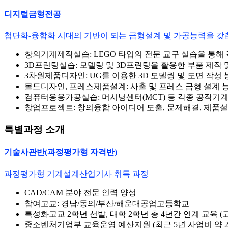
디지털금형전공
첨단화-융합화 시대의 기반이 되는 금형설계 및 가공능력을 갖
창의기계제작실습: LEGO 타입의 전문 교구 실습을 통해
3D프린팅실습: 모델링 및 3D프린팅을 활용한 부품 제작 
3차원제품디자인:
UG를 이용한 3D 모델링 및 도면 작성 
몰드디자인, 프레스제품설계:
사출 및 프레스 금형 설계 
컴퓨터응용가공실습:
머시닝센터(MCT) 등 각종 공작기
창업프로젝트:
창의융합 아이디어 도출, 문제해결, 제품
특별과정 소개
기술사관반(과정평가형 자격반)
과정평가형 기계설계산업기사 취득 과정
CAD/CAM 분야 전문 인력 양성
참여고교:
경남/동의/부산/해운대공업고등학교
특성화고교 2학년 선발, 대학 2학년 총 4년간 연계 교육 (
중소벤처기업부 교육운영 예산지원 (최근 5년 사업비 약 2