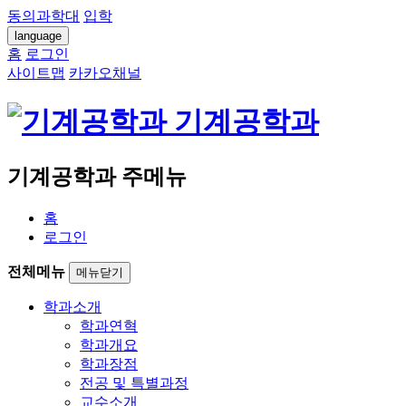
동의과학대
입학
language
홈
로그인
사이트맵
카카오채널
기계공학과
기계공학과 주메뉴
홈
로그인
전체메뉴
메뉴닫기
학과소개
학과연혁
학과개요
학과장점
전공 및 특별과정
교수소개