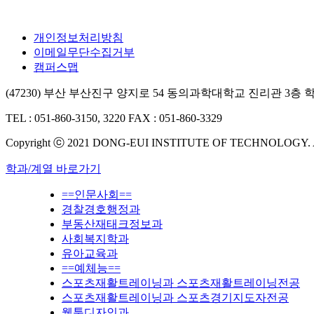
개인정보처리방침
이메일무단수집거부
캠퍼스맵
(47230) 부산 부산진구 양지로 54 동의과학대학교 진리관 3층
TEL : 051-860-3150, 3220
FAX : 051-860-3329
Copyright ⓒ 2021 DONG-EUI INSTITUTE OF TECHNOLOGY.
학과/계열 바로가기
==인문사회==
경찰경호행정과
부동산재태크정보과
사회복지학과
유아교육과
==예체능==
스포츠재활트레이닝과 스포츠재활트레이닝전공
스포츠재활트레이닝과 스포츠경기지도자전공
웹툰디자인과