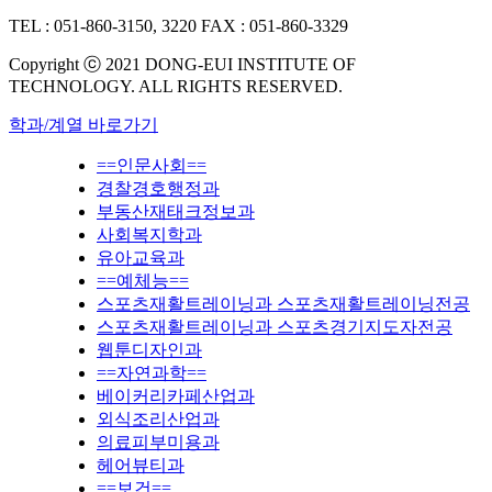
TEL : 051-860-3150, 3220
FAX : 051-860-3329
Copyright ⓒ 2021 DONG-EUI INSTITUTE OF
TECHNOLOGY. ALL RIGHTS RESERVED.
학과/계열 바로가기
==인문사회==
경찰경호행정과
부동산재태크정보과
사회복지학과
유아교육과
==예체능==
스포츠재활트레이닝과 스포츠재활트레이닝전공
스포츠재활트레이닝과 스포츠경기지도자전공
웹툰디자인과
==자연과학==
베이커리카페산업과
외식조리산업과
의료피부미용과
헤어뷰티과
==보건==