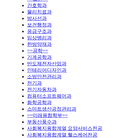
간호학과
물리치료과
방사선과
보건행정과
응급구조과
임상병리과
한방약재과
==공학==
기계공학과
반도체전자산업과
인테리어디자인과
소방안전관리과
전기과
전기자동차과
컴퓨터소프트웨어과
화학공학과
스마트생산공정관리과
==미래융합학부==
부동산풍수과
사회복지융합계열 요양서비스전공
사회복지융합계열 헬스케어전공