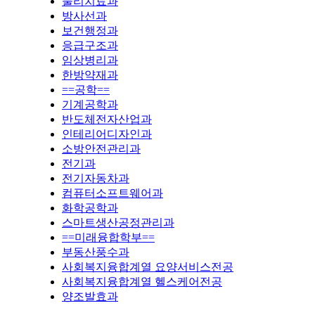
물리치료과
방사선과
보건행정과
응급구조과
임상병리과
한방약재과
==공학==
기계공학과
반도체전자산업과
인테리어디자인과
소방안전관리과
전기과
전기자동차과
컴퓨터소프트웨어과
화학공학과
스마트생산공정관리과
==미래융합학부==
부동산풍수과
사회복지융합계열 요양서비스전공
사회복지융합계열 헬스케어전공
양조발효과