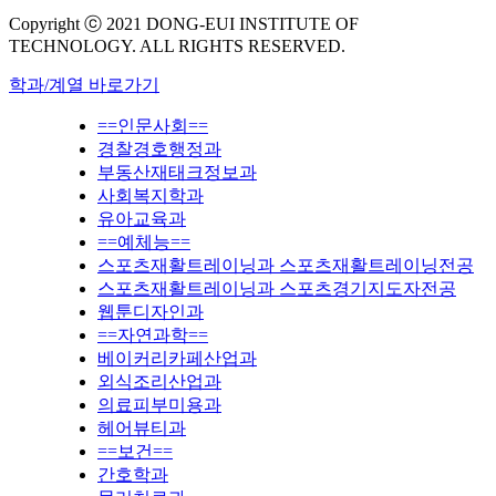
Copyright ⓒ 2021 DONG-EUI INSTITUTE OF
TECHNOLOGY. ALL RIGHTS RESERVED.
학과/계열 바로가기
==인문사회==
경찰경호행정과
부동산재태크정보과
사회복지학과
유아교육과
==예체능==
스포츠재활트레이닝과 스포츠재활트레이닝전공
스포츠재활트레이닝과 스포츠경기지도자전공
웹툰디자인과
==자연과학==
베이커리카페산업과
외식조리산업과
의료피부미용과
헤어뷰티과
==보건==
간호학과